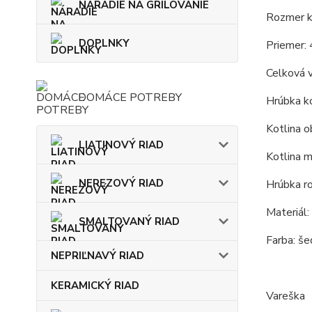
NÁRADIE NA GRILOVANIE
Rozmer ko
DOPLNKY
Priemer: 
Celková 
DOMÁCE POTREBY
Hrúbka ko
Kotlina o
LIATINOVÝ RIAD
Kotlina m
NEREZOVÝ RIAD
Hrúbka r
Materiál:
SMALTOVANÝ RIAD
Farba: še
NEPRIĽNAVÝ RIAD
KERAMICKÝ RIAD
Vareška