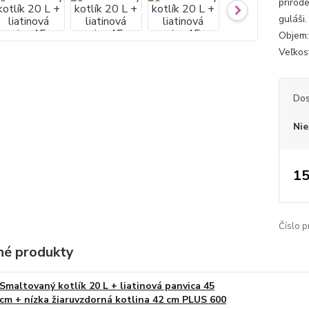
prírod
guláši
Objem: 
Veľkosť
Dos
Nie
15
Číslo p
é produkty
Smaltovaný kotlík 20 L + liatinová panvica 45
cm + nízka žiaruvzdorná kotlina 42 cm PLUS 600