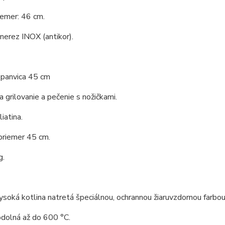
iemer: 46 cm.
 nerez INOX (antikor).
 panvica 45 cm
a grilovanie a pečenie s nožičkami.
liatina.
priemer 45 cm.
g.
soká kotlina natretá špeciálnou, ochrannou žiaruvzdornou farbou
odolná až do 600 °C.