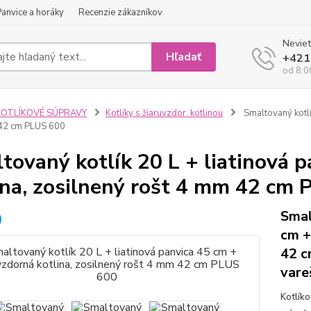
Panvice a horáky
Recenzie zákazníkov
Neviet
Hľadať
+421
od 8:0
KOTLÍKOVÉ SÚPRAVY
Kotlíky s žiaruvzdor. kotlinou
Smaltovaný kotlí
 42 cm PLUS 600
tovaný kotlík 20 L + liatinová 
ina, zosilnený rošt 4 mm 42 cm
Smal
cm +
42 c
vare
Kotlík