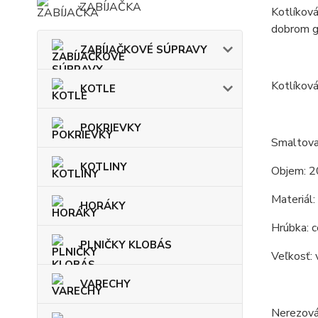
ZABÍJAČKA
Kotlíková
dobrom gu
ZABÍJAČKOVÉ SÚPRAVY
Kotlíková
KOTLE
POKRIEVKY
Smaltova
KOTLINY
Objem: 2
Materiál:
HORÁKY
Hrúbka: c
PLNIČKY KLOBÁS
Veľkosť: 
VARECHY
Nerezová