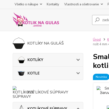
Všetko o nákupe
Kontakty
Vlastnosti a ošetrovanie
Úvod
KOTLÍKY NA GULÁŠ
rošt 4 mm
Smal
KOTLÍKY
kotl
KOTLE
Novinka
KOTLÍKOVÉ SÚPRAVY
KOTLÍKOVÉ SÚPRAVY