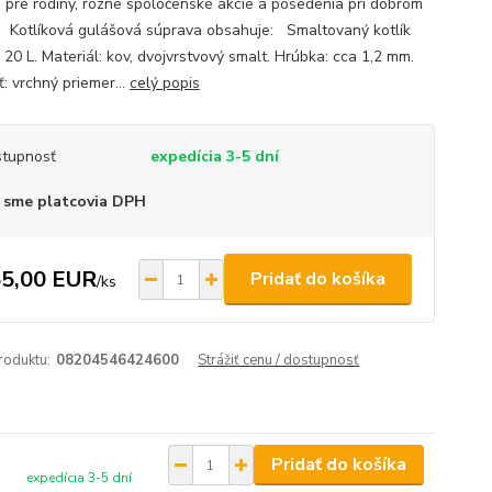
e pre rodiny, rôzne spoločenské akcie a posedenia pri dobrom
. Kotlíková gulášová súprava obsahuje: Smaltovaný kotlík
20 L. Materiál: kov, dvojvrstvový smalt. Hrúbka: cca 1,2 mm.
: vrchný priemer...
celý popis
tupnosť
expedícia 3-5 dní
 sme platcovia DPH
5,00 EUR
Pridať do košíka
/
ks
roduktu:
08204546424600
Strážiť cenu / dostupnosť
Pridať do košíka
expedícia 3-5 dní