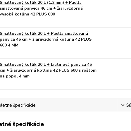
Smaltovaný kotlík 20 L (1,2 mm) + Paella
smaltovaná panvica 46 cm + žiaruvzdorná
vysoká kotlina 42 PLUS 600
Smaltovaný kotlík 20 L + Paella smaltovaná
panvica 46 cm + žiaruvzdorná kotlina 42 PLUS
600 4 MM
Smaltovaný kotlík 20 L + Liatinová panvica 45
cm + žiaruvzdorná kotlina 42 PLUS 600 s roštom
na popol 4 mm
etné špecifikácie
Sú
tné špecifikácie