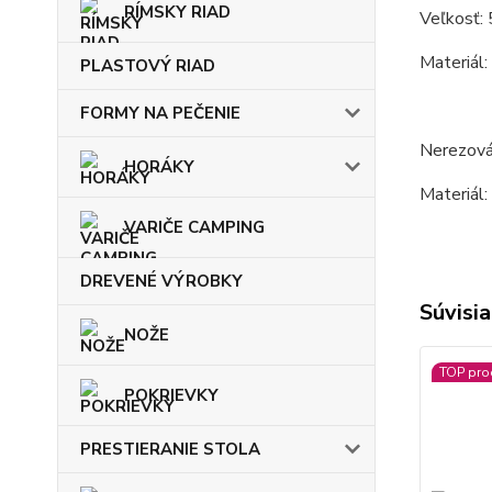
RÍMSKY RIAD
Veľkosť: 
Materiál:
PLASTOVÝ RIAD
FORMY NA PEČENIE
Nerezová
HORÁKY
Materiál:
VARIČE CAMPING
DREVENÉ VÝROBKY
Súvisia
NOŽE
TOP pro
POKRIEVKY
PRESTIERANIE STOLA