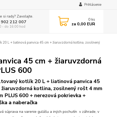
Prihlásenie
e si rady? Zavolajte.
0
ks
 902 212 007
za
0,00 EUR
0 - do 16:00 hod
k 20 L + liatinová panvica 45 cm + žiaruvzdorná kotlina, zosilnený
panvica 45 cm + žiaruvzdorná
 PLUS 600
tovaný kotlík 20 L + liatinová panvica 45
 žiaruvzdorná kotlina, zosilnený rošt 4 mm
m PLUS 600 + nerezová pokrievka +
ška a naberačka
ová súprava na varenie gulášu a iných pochutín v záhrade, v