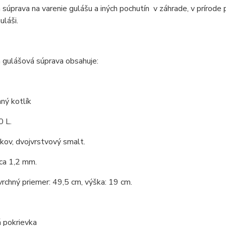
 súprava na varenie gulášu a iných pochutín v záhrade, v prírode 
láši.
 gulášová súprava obsahuje:
ný kotlík
0 L.
 kov, dvojvrstvový smalt.
ca 1,2 mm.
vrchný priemer: 49,5 cm, výška: 19 cm.
 pokrievka