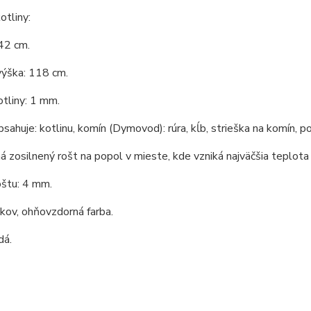
tliny:
42 cm.
výška: 118 cm.
tliny: 1 mm.
bsahuje: kotlinu, komín (Dymovod): rúra, kĺb, strieška na komín, po
á zosilnený rošt na popol v mieste, kde vzniká najväčšia teplota 
oštu: 4 mm.
 kov, ohňovzdorná farba.
dá.