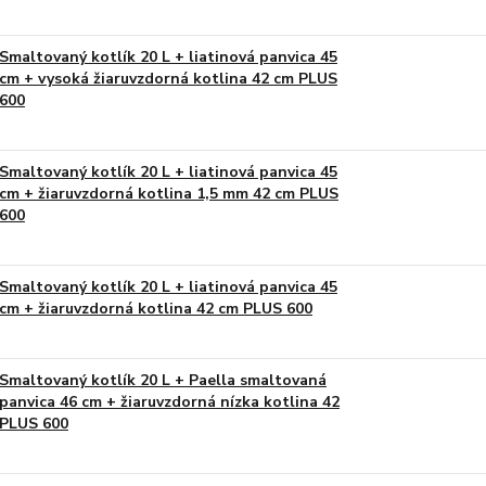
Smaltovaný kotlík 20 L + liatinová panvica 45
cm + vysoká žiaruvzdorná kotlina 42 cm PLUS
600
Smaltovaný kotlík 20 L + liatinová panvica 45
cm + žiaruvzdorná kotlina 1,5 mm 42 cm PLUS
600
Smaltovaný kotlík 20 L + liatinová panvica 45
cm + žiaruvzdorná kotlina 42 cm PLUS 600
Smaltovaný kotlík 20 L + Paella smaltovaná
panvica 46 cm + žiaruvzdorná nízka kotlina 42
PLUS 600