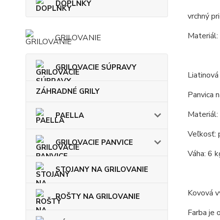
DOPLNKY
vrchný pr
Materiál:
GRILOVANIE
GRILOVACIE SÚPRAVY
Liatinová
ZÁHRADNÉ GRILY
Panvica n
Materiál: 
PAELLA
Veľkosť: 
GRILOVACIE PANVICE
Váha: 6 k
STOJANY NA GRILOVANIE
Kovová vy
ROŠTY NA GRILOVANIE
Farba je 