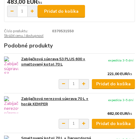
483,00 EUR
/
ks
Pridať do košíka
Číslo produktu:
0370531550
Strážiť cenu / dostupnosť
Podobné produkty
Zabíjačková súprava 53 PLUS 600 +
expedícia 3-5 dní
smaltovaný kotol 70 L
221,00 EUR
/
ks
Pridať do košíka
Zabíjačková nerezová súprava 70 L +
expedícia 3-5 dní
horák KEMPER
682,00 EUR
/
ks
Pridať do košíka
Smaltovaný kotol 70 L + žiaruvzdorná