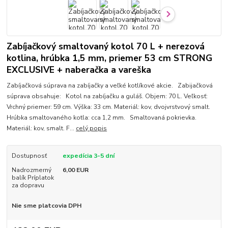
Zabíjačkový smaltovaný kotol 70 L + nerezová
kotlina, hrúbka 1,5 mm, priemer 53 cm STRONG
EXCLUSIVE + naberačka a vareška
Zabíjačková súprava na zabíjačky a veľké kotlíkové akcie. Zabijačková
súprava obsahuje: Kotol na zabíjačku a guláš. Objem: 70 L. Veľkosť:
Vrchný priemer: 59 cm. Výška: 33 cm. Materiál: kov, dvojvrstvový smalt.
Hrúbka smaltovaného kotla: cca 1,2 mm. Smaltovaná pokrievka.
Materiál: kov, smalt. F...
celý popis
Dostupnosť
expedícia 3-5 dní
Nadrozmerný
6,00 EUR
balík Príplatok
za dopravu
Nie sme platcovia DPH