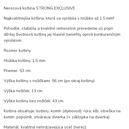
Nerezová kotlina STRONG EXCLUSIVE
Najkvalitnejšia kotlina, ktorá sa vyrobila v hrúbke až 1,5 mm!!
Pohodlie, stabilita a kvalitné remeselné prevedenie sú popri
dlhšej životnosti kotliny jej hlavné benefity oproti konkurenčným
výrobkom.
Rozmer kotliny:
Hrúbka kotliny: 1,5 mm.
Priemer: 53 cm.
Výška kotliny s nožičkami: 56 cm (po okraj kotliny).
Výška nožiček: 13 cm.
Výška kotliny bez nožiček: 43 cm.
Kotlina obsahuje: kotlinu, komín (dymovod): rúra, kĺb, strieška na
komín, popolník, otváracie dvierka (+ záklopka na dvierka).
Materiál: kvalitná nehrdzavejúca oceľ (nerez).