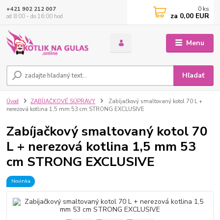
0
ks
+421 902 212 007
za
0,00 EUR
od 8:00 - do 16:00 hod
Menu
Hľadať
Úvod
ZABÍJAČKOVÉ SÚPRAVY
Zabíjačkový smaltovaný kotol 70 L +
nerezová kotlina 1,5 mm 53 cm STRONG EXCLUSIVE
Zabíjačkový smaltovaný kotol 70
L + nerezová kotlina 1,5 mm 53
cm STRONG EXCLUSIVE
Novinka