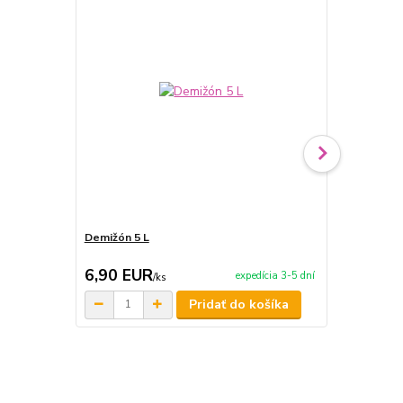
Demižón 5 L
Jedlonosič -
6,90 EUR
14,00 E
expedícia 3-5 dní
/
ks
Pridať do košíka