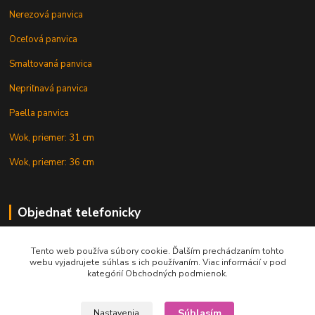
Nerezová panvica
Oceľová panvica
Smaltovaná panvica
Nepriľnavá panvica
Paella panvica
Wok, priemer: 31 cm
Wok, priemer: 36 cm
Objednať telefonicky
Tento web používa súbory cookie. Ďalším prechádzaním tohto
+421 902 212 007
webu vyjadrujete súhlas s ich používaním. Viac informácií v pod
kategórií Obchodných podmienok.
Súhlasím
Nastavenia