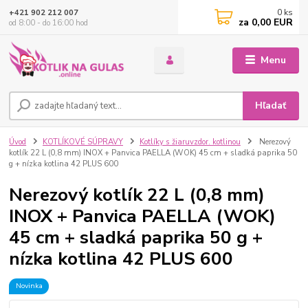
0
ks
+421 902 212 007
za
0,00 EUR
od 8:00 - do 16:00 hod
Menu
Hľadať
Úvod
KOTLÍKOVÉ SÚPRAVY
Kotlíky s žiaruvzdor. kotlinou
Nerezový
kotlík 22 L (0,8 mm) INOX + Panvica PAELLA (WOK) 45 cm + sladká paprika 50
g + nízka kotlina 42 PLUS 600
Nerezový kotlík 22 L (0,8 mm)
INOX + Panvica PAELLA (WOK)
45 cm + sladká paprika 50 g +
nízka kotlina 42 PLUS 600
Novinka