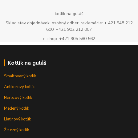
kotlík na guláš
Sklad,stav objednávok, osobný odber, reklamácie: + 421 948 212
600, +421 902 212 007
e-shop: +421 905 580 562
Kotlík na guláš
Smaltovaný kotlík
Antikorový kotlík
Nerezový kotlík
Medený kotlík
Liatinový kotlík
Železný kotlík