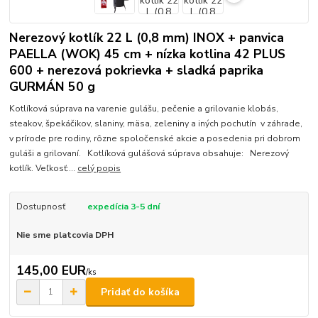
Nerezový kotlík 22 L (0,8 mm) INOX + panvica
PAELLA (WOK) 45 cm + nízka kotlina 42 PLUS
600 + nerezová pokrievka + sladká paprika
GURMÁN 50 g
Kotlíková súprava na varenie gulášu, pečenie a grilovanie klobás,
steakov, špekáčikov, slaniny, mäsa, zeleniny a iných pochutín v záhrade,
v prírode pre rodiny, rôzne spoločenské akcie a posedenia pri dobrom
guláši a grilovaní. Kotlíková gulášová súprava obsahuje: Nerezový
kotlík. Veľkosť:...
celý popis
Dostupnosť
expedícia 3-5 dní
Nie sme platcovia DPH
145,00 EUR
/
ks
Pridať do košíka