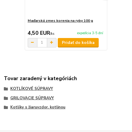
Maďarská zmes korenia na ryby 100 g
Maďarská zm
4,50 EUR
4,50 EU
expedícia 3-5 dní
/
ks
Pridať do košíka
Tovar zaradený v kategóriách
KOTLÍKOVÉ SÚPRAVY
GRILOVACIE SÚPRAVY
Kotlíky s žiaruvzdor. kotlinou