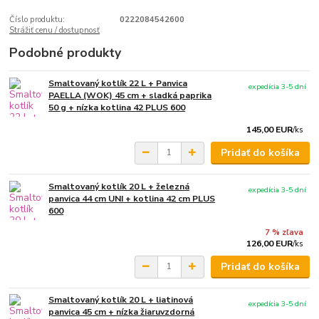
Číslo produktu:
0222084542600
Strážiť cenu / dostupnosť
Podobné produkty
Smaltovaný kotlík 22 L + Panvica
expedícia 3-5 dní
PAELLA (WOK) 45 cm + sladká paprika
50 g + nízka kotlina 42 PLUS 600
145,00 EUR
/
ks
Pridať do košíka
Smaltovaný kotlík 20 L + železná
expedícia 3-5 dní
panvica 44 cm UNI + kotlina 42 cm PLUS
600
7 % zľava
126,00 EUR
/
ks
Pridať do košíka
Smaltovaný kotlík 20 L + liatinová
expedícia 3-5 dní
panvica 45 cm + nízka žiaruvzdorná