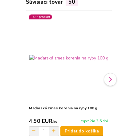
Súvisiaci tovar
50
TOP produkt
TOP produkt
Maďarská zmes korenia na ryby 100 g
Maďarská zm
4,50 EUR
4,50 EU
expedícia 3-5 dní
/
ks
Pridať do košíka