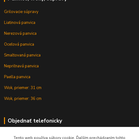
Grilovacie súpravy
Liatinová panvica
Nerezová panvica
Oceľová panvica
Smaltovaná panvica
Nepriľnavá panvica
Paella panvica
Wok, priemer: 31 cm
Wok, priemer: 36 cm
Objednať telefonicky
Tento web používa súbory cookie. Ďalším prechádzaním tohto