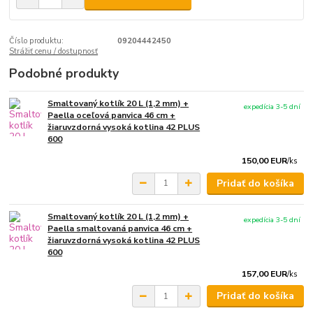
Číslo produktu:
09204442450
Strážiť cenu / dostupnosť
Podobné produkty
Smaltovaný kotlík 20 L (1,2 mm) +
expedícia 3-5 dní
Paella oceľová panvica 46 cm +
žiaruvzdorná vysoká kotlina 42 PLUS
600
150,00 EUR
/
ks
Pridať do košíka
Smaltovaný kotlík 20 L (1,2 mm) +
expedícia 3-5 dní
Paella smaltovaná panvica 46 cm +
žiaruvzdorná vysoká kotlina 42 PLUS
600
157,00 EUR
/
ks
Pridať do košíka