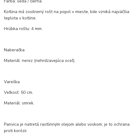
Farba: šedá / čierna.
Kotlina má zosilnený rošt na popol v mieste, kde vzniká najväčšia
teplota v kotline.
Hrúbka roštu: 4 mm.
Naberačka
Materiál: nerez (nehrdzavejúca oceľ).
Vareška
Veľkosť: 50 cm.
Materiál: smrek.
Panvica je natretá rastlinným olejom alebo voskom, je to ochrana
proti korózii.