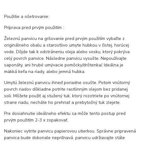
Použitie a ošetrovanie:
Príprava pred prvým použitím :
Železnú panvicu na grilovanie pred prvým použitím vybaľte z
originálneho obalu a starostlivo umyte hubkou v čistej, horúcej
vode. Dôjde tak k odstráneniu oleja alebo vosku, ktorý pokrýva
celý povrch panvice. Následne panvicu vysušte. Nepoužívajte
saponáty, ani hrubé umývacie pomôcky/drôtenka/. Ideálna je
mäkká kefa na riady, alebo jemná hubka.
Umytú železnú panvicu ihneď poriadne osušte. Potom vnútorný
povrch riadov dôkladne potrite rastlinným olejom bez pridanej
soli. Môžete použiť aj stužený tuk, ktorý rozotriete po vnútornej
strane riadu, necháte ho prehriať a prebytočný tuk zlejete.
Pre dosiahnutie ideálneho efektu sa môže tento postup pred
prvým použitím 2-3 x zopakovať.
Nakoniec vytrite panvicu papierovou utierkou. Správne pripravená
panvica bude dokonale nepriľnavá. panvicu udržiavajte stále