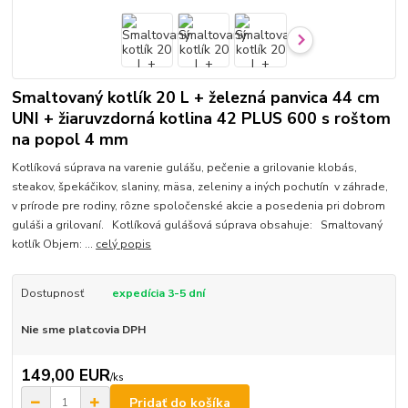
Smaltovaný kotlík 20 L + železná panvica 44 cm
UNI + žiaruvzdorná kotlina 42 PLUS 600 s roštom
na popol 4 mm
Kotlíková súprava na varenie gulášu, pečenie a grilovanie klobás,
steakov, špekáčikov, slaniny, mäsa, zeleniny a iných pochutín v záhrade,
v prírode pre rodiny, rôzne spoločenské akcie a posedenia pri dobrom
guláši a grilovaní. Kotlíková gulášová súprava obsahuje: Smaltovaný
kotlík Objem: ...
celý popis
Dostupnosť
expedícia 3-5 dní
Nie sme platcovia DPH
149,00 EUR
/
ks
Pridať do košíka