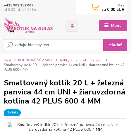
0
ks
+421 902 212 007
za
0,00 EUR
od 8:00 - do 16:00 hod
Menu
Hľadať
Úvod
KOTLÍKOVÉ SÚPRAVY
Kotlíky s žiaruvzdor. kotlinou
Smaltovaný kotlík 20 L + železná panvica 44 cm UNI + žiaruvzdorná kotlina 42
PLUS 600 4 MM
Smaltovaný kotlík 20 L + železná
panvica 44 cm UNI + žiaruvzdorná
kotlina 42 PLUS 600 4 MM
Novinka