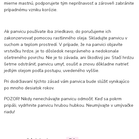
mierne mastnú, podporujete tým nepriľnavosť a zároveň zabránite
prípadnému vzniku korózie.
Ak panvicu používate iba zriedkavo, do poručujeme ich
zakonzervovať pomocou rastlinného oleja. Skladujte panvicu v
suchom a teplom prostredí. V prípade, že na panvici objavíte
vrstvičku hrdze, je to dôsledok nesprávneho a nedokonale
ošetreného povrchu. Nie je to závada, ani škodlivý jav. Stačí hrdzu
šetrne odstrániť, panvicu umyť, osušiť a znovu dôkladne natrieť
jedlým olejom podľa postupu, uvedeného vyššie.
Pri dodržiavaní týchto zásad vám panvica bude slúžiť vynikajúco
po mnoho desiatok rokov.
POZOR! Nikdy nenechávajte panvicu odmočiť. Keď sa pokrm
pripáli, vydrhnite panvicu hrubou hubkou. Neumývajte v umývačke
riadu!