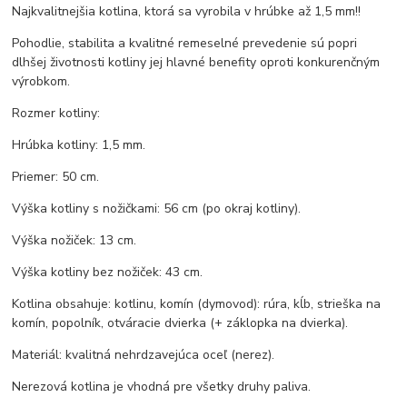
Najkvalitnejšia kotlina, ktorá sa vyrobila v hrúbke až 1,5 mm!!
Pohodlie, stabilita a kvalitné remeselné prevedenie sú popri
dlhšej životnosti kotliny jej hlavné benefity oproti konkurenčným
výrobkom.
Rozmer kotliny:
Hrúbka kotliny: 1,5 mm.
Priemer: 50 cm.
Výška kotliny s nožičkami: 56 cm (po okraj kotliny).
Výška nožiček: 13 cm.
Výška kotliny bez nožiček: 43 cm.
Kotlina obsahuje: kotlinu, komín (dymovod): rúra, kĺb, strieška na
komín, popolník, otváracie dvierka (+ záklopka na dvierka).
Materiál: kvalitná nehrdzavejúca oceľ (nerez).
Nerezová kotlina je vhodná pre všetky druhy paliva.