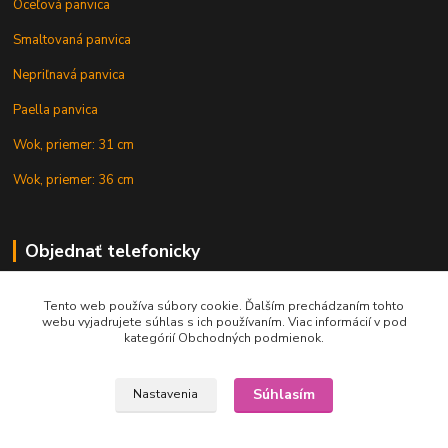
Oceľová panvica
Smaltovaná panvica
Nepriľnavá panvica
Paella panvica
Wok, priemer: 31 cm
Wok, priemer: 36 cm
Objednať telefonicky
Tento web používa súbory cookie. Ďalším prechádzaním tohto
+421 902 212 007
webu vyjadrujete súhlas s ich používaním. Viac informácií v pod
kategórií Obchodných podmienok.
Súhlasím
Nastavenia