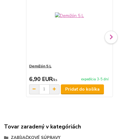
Demižón 5 L
Jedlonosič -
6,90 EUR
14,00 E
expedícia 3-5 dní
/
ks
Pridať do košíka
Tovar zaradený v kategóriách
ZABÍJAČKOVÉ SÚPRAVY