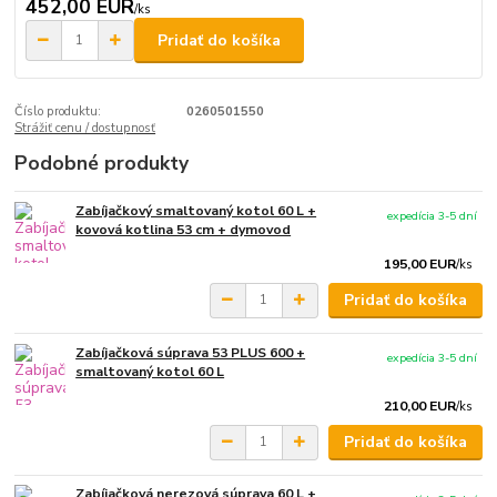
452,00 EUR
/
ks
Pridať do košíka
Číslo produktu:
0260501550
Strážiť cenu / dostupnosť
Podobné produkty
Zabíjačkový smaltovaný kotol 60 L +
expedícia 3-5 dní
kovová kotlina 53 cm + dymovod
195,00 EUR
/
ks
Pridať do košíka
Zabíjačková súprava 53 PLUS 600 +
expedícia 3-5 dní
smaltovaný kotol 60 L
210,00 EUR
/
ks
Pridať do košíka
Zabíjačková nerezová súprava 60 L +