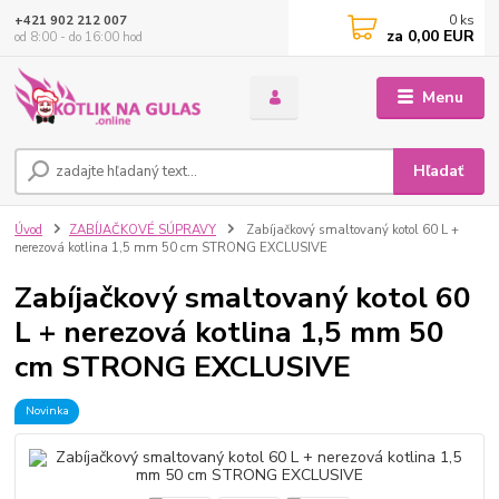
0
ks
+421 902 212 007
za
0,00 EUR
od 8:00 - do 16:00 hod
Menu
Hľadať
Úvod
ZABÍJAČKOVÉ SÚPRAVY
Zabíjačkový smaltovaný kotol 60 L +
nerezová kotlina 1,5 mm 50 cm STRONG EXCLUSIVE
Zabíjačkový smaltovaný kotol 60
L + nerezová kotlina 1,5 mm 50
cm STRONG EXCLUSIVE
Novinka